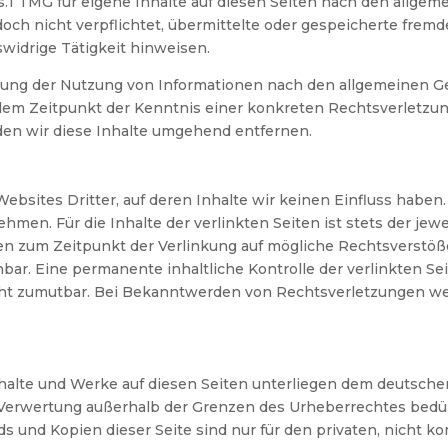
s.1 TMG für eigene Inhalte auf diesen Seiten nach den allgem
edoch nicht verpflichtet, übermittelte oder gespeicherte fr
swidrige Tätigkeit hinweisen.
rung der Nutzung von Informationen nach den allgemeinen Ge
b dem Zeitpunkt der Kenntnis einer konkreten Rechtsverletz
n wir diese Inhalte umgehend entfernen.
ebsites Dritter, auf deren Inhalte wir keinen Einfluss haben
en. Für die Inhalte der verlinkten Seiten ist stets der jewe
den zum Zeitpunkt der Verlinkung auf mögliche Rechtsverstöß
bar. Eine permanente inhaltliche Kontrolle der verlinkten Se
cht zumutbar. Bei Bekanntwerden von Rechtsverletzungen we
nhalte und Werke auf diesen Seiten unterliegen dem deutschen
r Verwertung außerhalb der Grenzen des Urheberrechtes bedü
ds und Kopien dieser Seite sind nur für den privaten, nicht k